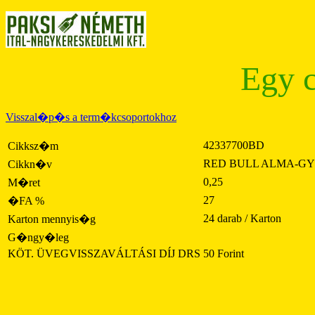
Egy c
Visszal�p�s a term�kcsoportokhoz
42337700BD
Cikksz�m
RED BULL ALMA-GYÖ
Cikkn�v
0,25
M�ret
27
�FA %
24 darab / Karton
Karton mennyis�g
G�ngy�leg
KÖT. ÜVEGVISSZAVÁLTÁSI DÍJ DRS
50 Forint