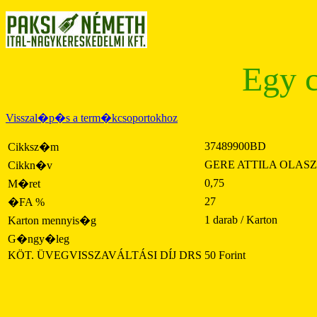
Egy c
Visszal�p�s a term�kcsoportokhoz
37489900BD
Cikksz�m
GERE ATTILA OLASZR
Cikkn�v
0,75
M�ret
27
�FA %
1 darab / Karton
Karton mennyis�g
G�ngy�leg
KÖT. ÜVEGVISSZAVÁLTÁSI DÍJ DRS
50 Forint