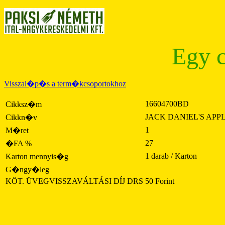
Egy c
Visszal�p�s a term�kcsoportokhoz
16604700BD
Cikksz�m
JACK DANIEL'S APPL
Cikkn�v
1
M�ret
27
�FA %
1 darab / Karton
Karton mennyis�g
G�ngy�leg
KÖT. ÜVEGVISSZAVÁLTÁSI DÍJ DRS
50 Forint